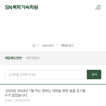
메인메뉴 바로가기
본문내용 바로가기
성공스토리
학원생 후기
대입재도전반
재학생캠프
검색
[2025] 2024년 1월 저는 원하는 대학을 향한 꿈을 포기할
수가 없었습니다.
이수민
2025.03.11