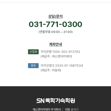
상담/문의
031-771-0300
(연중무휴 09:00 ~ 21:00)
계좌안내
우리은행 1005-302-613792
수업료
(예금주 : 에스엔아카데미)
카카오뱅크 3333-01-1687534
용돈
(예금주 : 최동희)
에스엔아카데미 주식회사
대표
윤석기