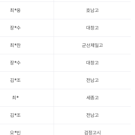
최*웅
호남고
장*수
대창고
최*찬
군산제일고
장*수
대창고
김*조
전남고
최*
세종고
김*조
전남고
오*빈
검정고시