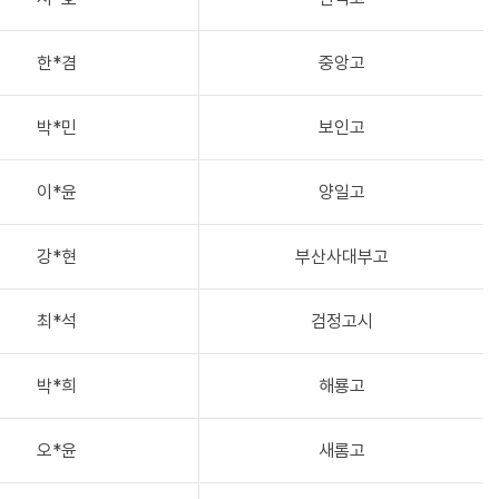
한*겸
중앙고
박*민
보인고
이*윤
양일고
강*현
부산사대부고
최*석
검정고시
박*희
해룡고
오*윤
새롬고