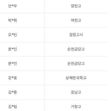
안*우
양천고
박*휘
여천고
오*빈
검정고시
문*인
순천금당고
문*인
순천금당고
강*표
상해한국학교
김*훈
호남고
김*림
거창고