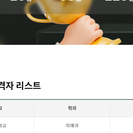
격자 리스트
교
학과
학교
의예과