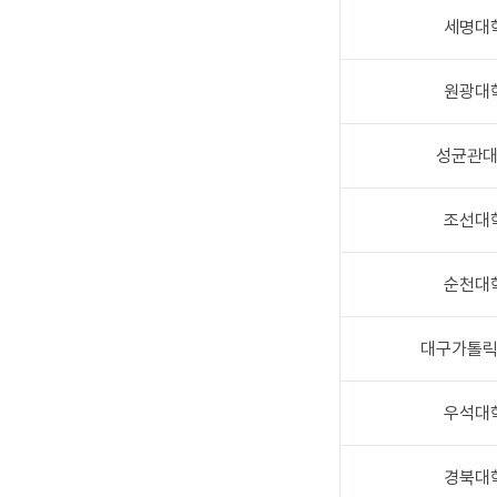
세명대
원광대
성균관
조선대
순천대
대구가톨
우석대
경북대