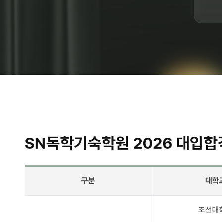
SN독학기숙학원
2026
대입합
구분
대학
조선대