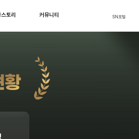
공스토리
커뮤니티
SN포털
격자 현황
공지사항
원생 후기
자주묻는질문
입학상담
식단표
부모님의편지
SN 블로그
명