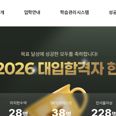
소개
입학안내
학습관리시스템
성
소개
반수반
학습 관리
합
안내
온라인 원서접수
생활 관리
학
러보기
안내책자 신청
강사진
갤러리
장학금 규정
일과표
목표 달성에 성공한 모두를 축하합니다!
블로그
 길
의치한수약
SKY/카이스트
인서울이상
28
38
228
명
명