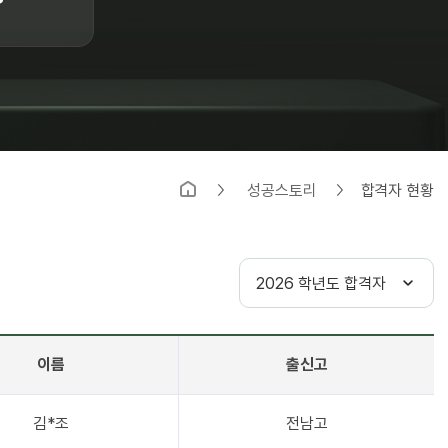
성공스토리
합격자 현황
이름
출신고
김*조
전남고