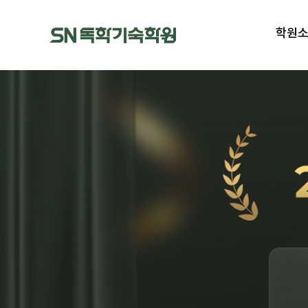
메인
메인메뉴 바로가기
메뉴
본문내용 바로가기
학원
학원 
시설 
VR로 둘
캠퍼스 
유튜브, 
오시는