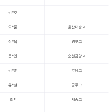
김*호
오*준
울산대송고
정*욱
경포고
문*인
순천금당고
김*훈
호남고
유*철
공주고
최*
세종고