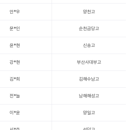
안*우
양천고
문*인
순천금당고
윤*현
신송고
강*현
부산사대부고
김*희
김해수남고
전*늘
남해해성고
이*윤
양일고
서*호
선덕고