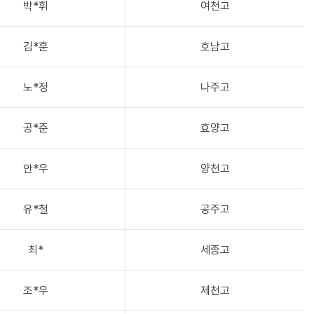
박*휘
여천고
김*훈
호남고
노*정
나주고
공*준
효양고
안*우
양천고
유*철
공주고
최*
세종고
조*우
제천고