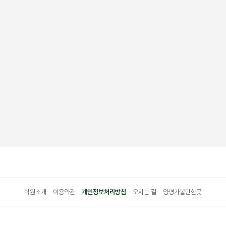
STEP3
STEP4
예약금 입금
입소안내
우리은행
입소 준비물 및
1005-302-613792
안내사항 문자 전송
(에스엔 아카데미)
학원소개
이용약관
개인정보처리방침
오시는 길
양평가볼만한곳