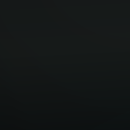
204
메디컬
186
SKY 특수대학
203
서성한
280
중경외시이