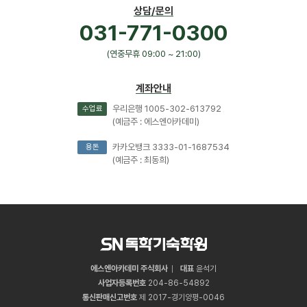
상담/문의
031-771-0300
(연중무휴 09:00 ~ 21:00)
계좌안내
우리은행 1005-302-613792
수업료
(예금주 : 에스엔아카데미)
카카오뱅크 3333-01-1687534
용돈
(예금주 : 최동희)
에스엔아카데미 주식회사
대표
윤석기
사업자등록번호
204
-
86
-
54892
통신판매신고번호
제 2017-경기양평-0046