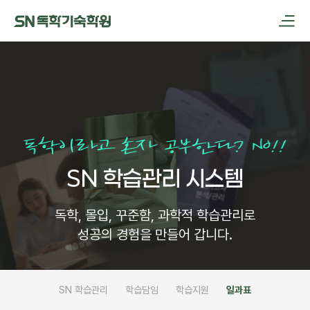
메인메뉴 바로가기
본문내용 바로가기
SN 학습관리 시스템
독학, 몰입, 꾸준함, 과학적 학습관리로
성공의 경험을 만들어 갑니다.
SN 학습관리
학습담임
학습지원
일과표