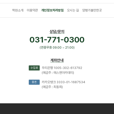
학원소개
이용약관
개인정보처리방침
오시는 길
양평가볼만한곳
상담/문의
031-771-0300
(연중무휴 09:00 ~ 21:00)
계좌안내
우리은행 1005-302-613792
수업료
(예금주 : 에스엔아카데미)
카카오뱅크 3333-01-1687534
용돈
(예금주 : 최동희)