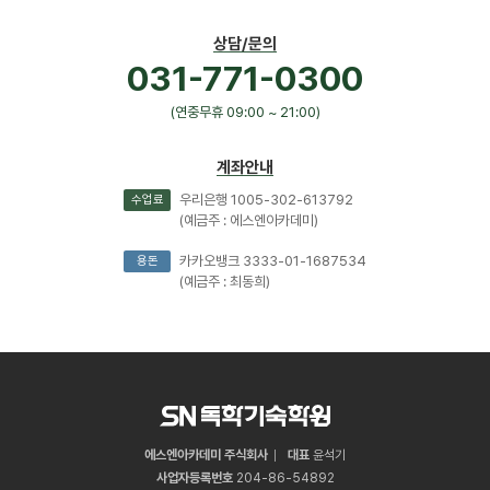
상담/문의
031-771-0300
(연중무휴 09:00 ~ 21:00)
계좌안내
우리은행 1005-302-613792
수업료
(예금주 : 에스엔아카데미)
카카오뱅크 3333-01-1687534
용돈
(예금주 : 최동희)
에스엔아카데미 주식회사
대표
윤석기
사업자등록번호
204
-
86
-
54892