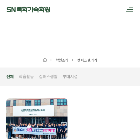
메인메뉴 바로가기
본문내용 바로가기
학원소개
캠퍼스 갤러리
전체
학습활동
캠퍼스생활
부대시설