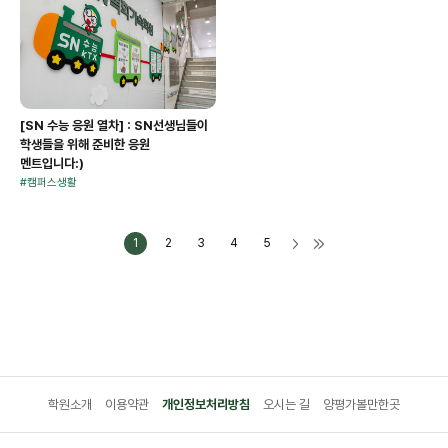
[SN 수능 응원 열차] : SN선생님들이
학생들을 위해 준비한 응원
멘트입니다:)
#
캠퍼스생활
1
2
3
4
5
학원소개
이용약관
개인정보처리방침
오시는 길
양평가볼만한곳