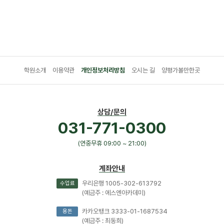
학원소개
이용약관
개인정보처리방침
오시는 길
양평가볼만한곳
상담/문의
031-771-0300
(연중무휴 09:00 ~ 21:00)
계좌안내
우리은행 1005-302-613792
수업료
(예금주 : 에스엔아카데미)
카카오뱅크 3333-01-1687534
용돈
(예금주 : 최동희)