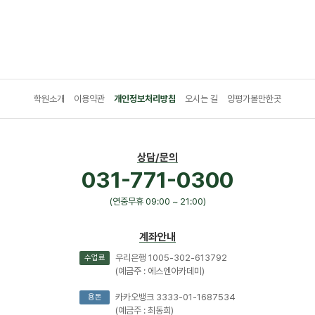
학원소개
이용약관
개인정보처리방침
오시는 길
양평가볼만한곳
상담/문의
031-771-0300
(연중무휴 09:00 ~ 21:00)
계좌안내
우리은행 1005-302-613792
수업료
(예금주 : 에스엔아카데미)
카카오뱅크 3333-01-1687534
용돈
(예금주 : 최동희)