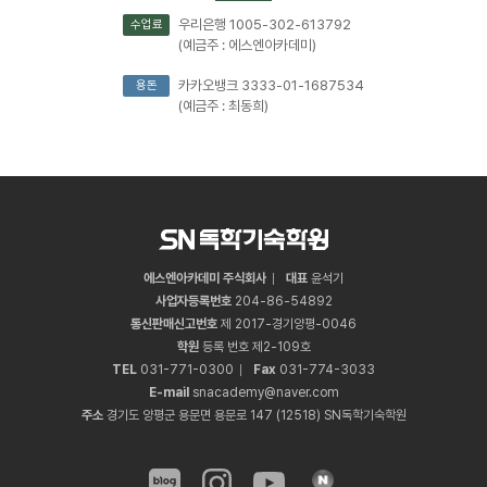
우리은행 1005-302-613792
수업료
(예금주 : 에스엔아카데미)
카카오뱅크 3333-01-1687534
용돈
(예금주 : 최동희)
에스엔아카데미 주식회사
대표
윤석기
사업자등록번호
204
-
86
-
54892
통신판매신고번호
제 2017-경기양평-0046
학원
등록 번호 제2-109호
TEL
031
-
771
-
0300
Fax
031
-
774
-
3033
E-mail
snacademy@naver.com
주소
경기도 양평군 용문면 용문로 147 (12518) SN독학기숙학원