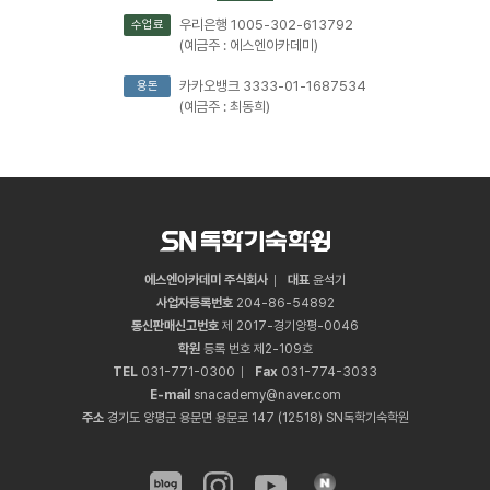
우리은행 1005-302-613792
수업료
(예금주 : 에스엔아카데미)
카카오뱅크 3333-01-1687534
용돈
(예금주 : 최동희)
에스엔아카데미 주식회사
대표
윤석기
사업자등록번호
204
-
86
-
54892
통신판매신고번호
제 2017-경기양평-0046
학원
등록 번호 제2-109호
TEL
031
-
771
-
0300
Fax
031
-
774
-
3033
E-mail
snacademy@naver.com
주소
경기도 양평군 용문면 용문로 147 (12518) SN독학기숙학원