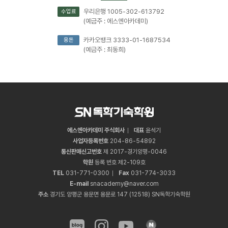
우리은행 1005-302-613792
수업료
(예금주 : 에스엔아카데미)
카카오뱅크 3333-01-1687534
용돈
(예금주 : 최동희)
에스엔아카데미 주식회사
대표
윤석기
사업자등록번호
204
-
86
-
54892
통신판매신고번호
제 2017-경기양평-0046
학원
등록 번호 제2-109호
TEL
031
-
771
-
0300
Fax
031
-
774
-
3033
E-mail
snacademy@naver.com
주소
경기도 양평군 용문면 용문로 147 (12518) SN독학기숙학원