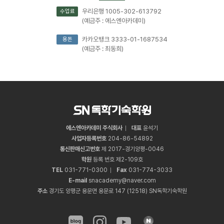
우리은행 1005-302-613792
수업료
(예금주 : 에스엔아카데미)
카카오뱅크 3333-01-1687534
용돈
(예금주 : 최동희)
에스엔아카데미 주식회사
대표
윤석기
사업자등록번호
204
-
86
-
54892
통신판매신고번호
제 2017-경기양평-0046
학원
등록 번호 제2-109호
TEL
031
-
771
-
0300
Fax
031
-
774
-
3033
E-mail
snacademy@naver.com
주소
경기도 양평군 용문면 용문로 147 (12518) SN독학기숙학원