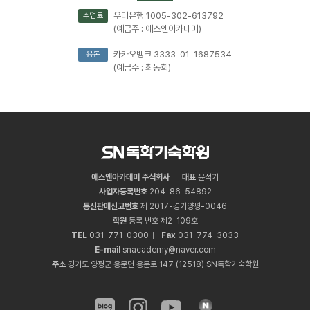
우리은행 1005-302-613792
수업료
(예금주 : 에스엔아카데미)
카카오뱅크 3333-01-1687534
용돈
(예금주 : 최동희)
에스엔아카데미 주식회사
대표
윤석기
사업자등록번호
204
-
86
-
54892
통신판매신고번호
제 2017-경기양평-0046
학원
등록 번호 제2-109호
TEL
031
-
771
-
0300
Fax
031
-
774
-
3033
E-mail
snacademy@naver.com
주소
경기도 양평군 용문면 용문로 147 (12518) SN독학기숙학원