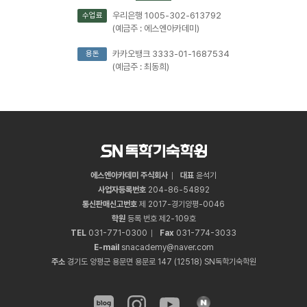
우리은행 1005-302-613792
수업료
(예금주 : 에스엔아카데미)
카카오뱅크 3333-01-1687534
용돈
(예금주 : 최동희)
에스엔아카데미 주식회사
대표
윤석기
사업자등록번호
204
-
86
-
54892
통신판매신고번호
제 2017-경기양평-0046
학원
등록 번호 제2-109호
TEL
031
-
771
-
0300
Fax
031
-
774
-
3033
E-mail
snacademy@naver.com
주소
경기도 양평군 용문면 용문로 147 (12518) SN독학기숙학원