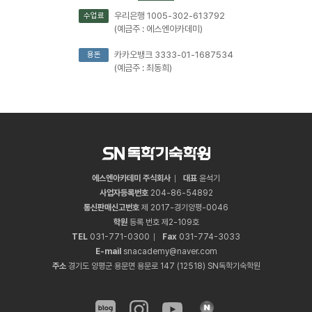
우리은행 1005-302-613792
수업료
(예금주 : 에스엔아카데미)
카카오뱅크 3333-01-1687534
용돈
(예금주 : 최동희)
에스엔아카데미 주식회사
대표
윤석기
사업자등록번호
204
-
86
-
54892
통신판매신고번호
제 2017-경기양평-0046
학원
등록 번호 제2-109호
TEL
031
-
771
-
0300
Fax
031
-
774
-
3033
E-mail
snacademy@naver.com
주소
경기도 양평군 용문면 용문로 147 (12518) SN독학기숙학원