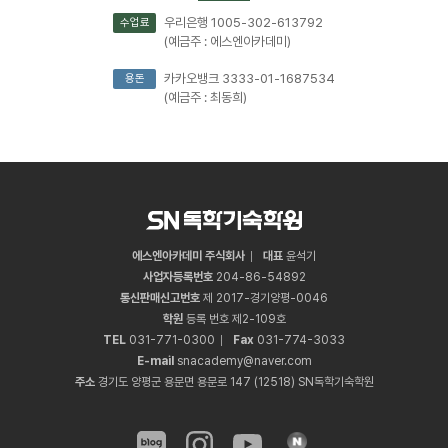
우리은행 1005-302-613792
수업료
(예금주 : 에스엔아카데미)
카카오뱅크 3333-01-1687534
용돈
(예금주 : 최동희)
에스엔아카데미 주식회사
대표
윤석기
사업자등록번호
204
-
86
-
54892
통신판매신고번호
제 2017-경기양평-0046
학원
등록 번호 제2-109호
TEL
031
-
771
-
0300
Fax
031
-
774
-
3033
E-mail
snacademy@naver.com
주소
경기도 양평군 용문면 용문로 147 (12518) SN독학기숙학원