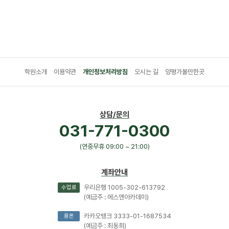
학원소개
이용약관
개인정보처리방침
오시는 길
양평가볼만한곳
상담/문의
031-771-0300
(연중무휴 09:00 ~ 21:00)
계좌안내
우리은행 1005-302-613792
수업료
(예금주 : 에스엔아카데미)
카카오뱅크 3333-01-1687534
용돈
(예금주 : 최동희)