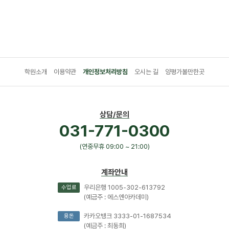
학원소개
이용약관
개인정보처리방침
오시는 길
양평가볼만한곳
상담/문의
031-771-0300
(연중무휴 09:00 ~ 21:00)
계좌안내
우리은행 1005-302-613792
수업료
(예금주 : 에스엔아카데미)
카카오뱅크 3333-01-1687534
용돈
(예금주 : 최동희)