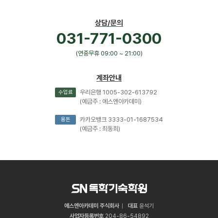
상담/문의
031-771-0300
(연중무휴 09:00 ~ 21:00)
계좌안내
우리은행 1005-302-613792
수업료
(예금주 : 에스엔아카데미)
카카오뱅크 3333-01-1687534
용돈
(예금주 : 최동희)
에스엔아카데미 주식회사
대표
윤석기
사업자등록번호
204
-
86
-
54892