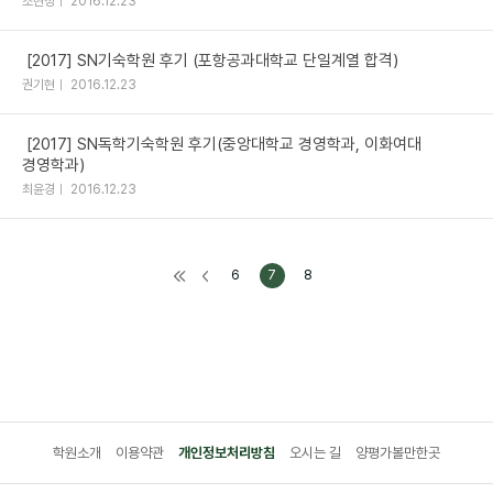
조현성
2016.12.23
[2017] SN기숙학원 후기 (포항공과대학교 단일계열 합격)
권기현
2016.12.23
[2017] SN독학기숙학원 후기(중앙대학교 경영학과, 이화여대
경영학과)
최윤경
2016.12.23
6
7
8
학원소개
이용약관
개인정보처리방침
오시는 길
양평가볼만한곳