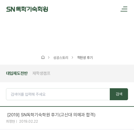
메인메뉴 바로가기
본문내용 바로가기
성공스토리
학원생 후기
대입재도전반
재학생캠프
검색
[2019] SN독학기숙학원 후기(고신대 의예과 합격)
최청현
2019.02.22