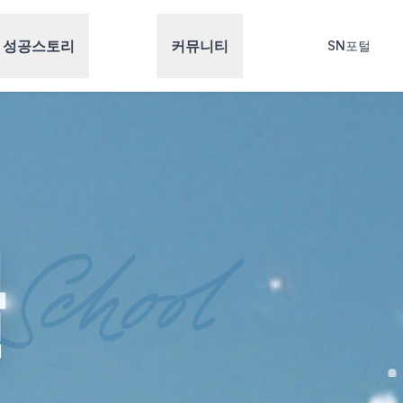
성공스토리
커뮤니티
SN포털