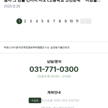
님아 그 강을 건너지 마오 (고등학교 고전문학 「서경별곡」)
2025.12.29
1
2
3
4
5
6
7
8
9
10
11
학원소개
이용약관
개인정보처리방침
오시는 길
양평가볼만한곳
상담/문의
031-771-0300
(연중무휴 09:00 ~ 21:00)
계좌안내
우리은행 1005-302-613792
수업료
(예금주 : 에스엔아카데미)